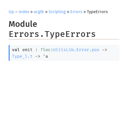
Up
–
Index
»
acgtk
»
Scripting
»
Errors
» TypeErrors
Module
Errors.TypeErrors
val
 emit : 
?loc
:
UtilsLib.Error.pos
->
Type_l.t
->
'a